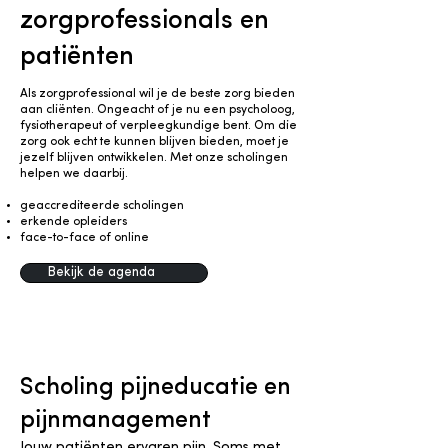
zorgprofessionals en
patiënten
Als zorgprofessional wil je de beste zorg bieden
aan cliënten. Ongeacht of je nu een psycholoog,
fysiotherapeut of verpleegkundige bent. Om die
zorg ook echt te kunnen blijven bieden, moet je
jezelf blijven ontwikkelen. Met onze scholingen
helpen we daarbij.
geaccrediteerde scholingen
erkende opleiders
face-to-face of online
Bekijk de agenda
Scholing pijneducatie en
pijnmanagement
Jouw patiënten ervaren pijn. Soms met