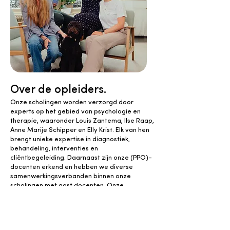
Over de opleiders.
Onze scholingen worden verzorgd door
experts op het gebied van psychologie en
therapie, waaronder Louis Zantema, Ilse Raap,
Anne Marije Schipper en Elly Krist. Elk van hen
brengt unieke expertise in diagnostiek,
behandeling, interventies en
cliëntbegeleiding. Daarnaast zijn onze (PPO)-
docenten erkend en hebben we diverse
samenwerkingsverbanden binnen onze
scholingen met gast docenten. Onze
programma's zijn geaccrediteerd en bieden
een hoogwaardige en erkende training aan
professionals in de geestelijke
gezondheidszorg.